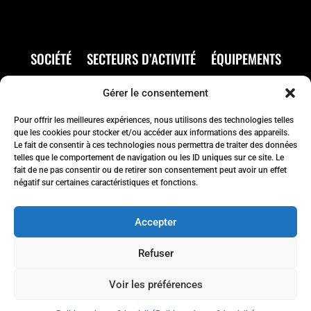
SOCIÉTÉ
SECTEURS D’ACTIVITÉ
ÉQUIPEMENTS
AVANTAGES
MÉTHODES QUALITÉ
RÉALISATIONS
Gérer le consentement
OFFRES D’EMPLOI
CONTACT
Pour offrir les meilleures expériences, nous utilisons des technologies telles
que les cookies pour stocker et/ou accéder aux informations des appareils.
GRENAILLAGE
ÉBARBAGE
REDRESSAGE
RÉPARATION
Le fait de consentir à ces technologies nous permettra de traiter des données
telles que le comportement de navigation ou les ID uniques sur ce site. Le
PEINTURE
ÉBARBAGE AUTOMATISÉ
LOGISTIQUE
fait de ne pas consentir ou de retirer son consentement peut avoir un effet
négatif sur certaines caractéristiques et fonctions.
CONTRÔLE QUALITÉ
Accepter
Refuser
Voir les préférences
Pourquoi sous-traiter
© 2026 EETM /
Mentions légales
/
Politique de confidentialité
/ Design by
vos travaux d’ébarbage
Atoupro Webmarketing